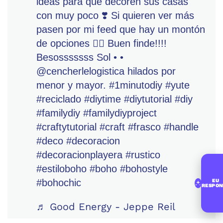
ideas para que decoren sus casas
con muy poco ❣️ Si quieren ver más
pasen por mi feed que hay un montón
de opciones 👍🏻 Buen finde!!!!
Besosssssss Sol • •
@cencherlelogistica hilados por
menor y mayor.
#1minutodiy
#yute
#reciclado
#diytime
#diytutorial
#diy
#familydiy
#familydiyproject
#craftytutorial
#craft
#frasco
#handle
#deco
#decoracion
#decoracionplayera
#rustico
#estiloboho
#boho
#bohostyle
#bohochic
EU
RESPON
♬ Good Energy - Jeppe Reil