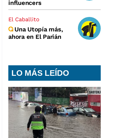
influencers
El Caballito
Una Utopía más,
ahora en El Parián
LO MÁS LEÍDO