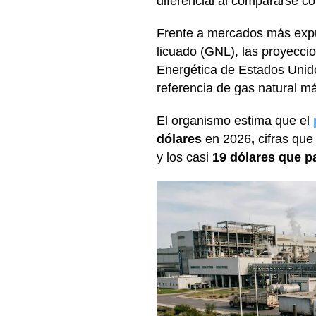
diferencial al compararse co
Frente a mercados más expue
licuado (GNL), las proyecci
Energética de Estados Unido
referencia de gas natural m
El organismo estima que
el
dólares
en 2026
,
cifras que
y los casi
19 dólares que p