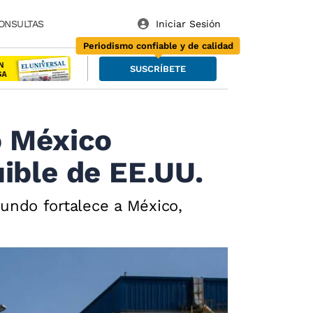
ONSULTAS
Periodismo confiable y de calidad
SUSCRÍBETE
o México
ible de EE.UU.
undo fortalece a México,