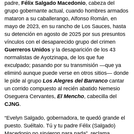
padre,
Félix Salgado Macedonio
, cabeza del
grupo gobernante actual, cuando hombres armados
mataron a su caballerango, Alfonso Román, en
mayo de 2023, en su rancho de Los Sauces, hasta
su detención en agosto de 2025 por sus presuntos
vínculos con el desaparecido grupo del crimen
Guerreros Unidos
y la desaparición de los 43
normalistas de Ayotzinapa, de los que fue
exculpado; pasando por su transmisión —que ya
eliminó aunque puede verse en otros sitios— donde
le pide al grupo
Los Alegres del Barranco
cantar
un corrido compuesto al recién abatido Nemesio
Oseguera Cervantes,
El Mencho
, cabecilla del
CJNG
.
“Evelyn Salgado, gobernadora, te quedó grande el
puesto. Suéltalo. Tú y tu padre Félix (Salgado)
Macedonio no sirvieron para nada”, reclama,