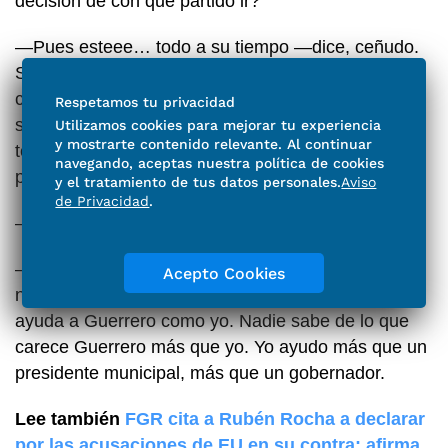
decisión de con qué partido ir?
—Pues esteee… todo a su tiempo —dice, ceñudo.
Se le ve incómodo a pesar de la condescendencia
con que se le pregunta. Las entrevistas no son lo
Respetamos tu privacidad
suyo. No está en su terreno, no está solo ante su
Utilizamos cookies para mejorar tu experiencia
y mostrarte contenido relevante. Al continuar
teléfono transmitiendo desde su Facebook a un
navegando, aceptas nuestra política de cookies
público amorfo que, por lo general, le aplaude.
y el tratamiento de tus datos personales.
Aviso
de Privacidad
.
—¿Conoces la realidad de Guerrero?
—Las carencias, conozco las carencias más que
Acepto Cookies
ningún político ¿sabes por qué? Porque nadie
ayuda a Guerrero como yo. Nadie sabe de lo que
carece Guerrero más que yo. Yo ayudo más que un
presidente municipal, más que un gobernador.
Lee también
FGR cita a Rubén Rocha a declarar
por las acusaciones de EU en su contra; afirma