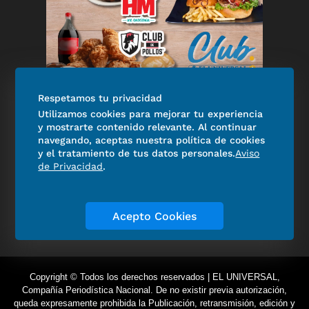
Experiencias El Universal
Respetamos tu privacidad
Utilizamos cookies para mejorar tu experiencia
Mundial 2026: disfruta los
y mostrarte contenido relevante. Al continuar
partidos con hamburguesas,
navegando, aceptas nuestra política de cookies
pollo frito y descuentos
y el tratamiento de tus datos personales.
Aviso
de Privacidad
.
exclusivos de Club EL
UNIVERSAL
Angélica Vázquez
05 de julio de 2026
Acepto Cookies
Copyright © Todos los derechos reservados | EL UNIVERSAL,
Compañía Periodística Nacional. De no existir previa autorización,
queda expresamente prohibida la Publicación, retransmisión, edición y