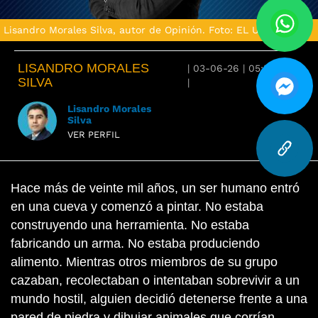
Lisandro Morales Silva, autor de Opinión. Foto: EL UNIVERSAL
LISANDRO MORALES
|
03-06-26
|
05:56
SILVA
|
Lisandro Morales
Silva
VER PERFIL
Hace más de veinte mil años, un ser humano entró
en una cueva y comenzó a pintar. No estaba
construyendo una herramienta. No estaba
fabricando un arma. No estaba produciendo
alimento. Mientras otros miembros de su grupo
cazaban, recolectaban o intentaban sobrevivir a un
mundo hostil, alguien decidió detenerse frente a una
pared de piedra y dibujar animales que corrían,