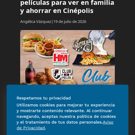
películas para ver en familia
y ahorrar en Cinépolis
Angélica Vázquez
19 de julio de 2026
Experiencias El Universal
Respetamos tu privacidad
Utilizamos cookies para mejorar tu experiencia
Mundial 2026: disfruta los
y mostrarte contenido relevante. Al continuar
partidos con hamburguesas,
navegando, aceptas nuestra política de cookies
pollo frito y descuentos
y el tratamiento de tus datos personales.
Aviso
de Privacidad
.
exclusivos de Club EL