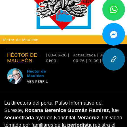
Héctor de Mauleón
HÉCTOR DE
|
03-06-26
|
Actualizada
|
03-
MAULEÓN
01:00
|
06-26
|
01:00
|
Héctor de
Mauléon
VER PERFIL
La directora del portal Pulso Informativo del
Sureste,
Roxana Berenice Guzmán Ramírez
, fue
secuestrada
ayer en Nanchital,
Veracruz
. Un video
tomado por familiares de la
periodista
registra el