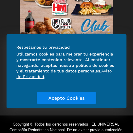
Experiencias El Universal
Respetamos tu privacidad
Utilizamos cookies para mejorar tu experiencia
Mundial 2026: disfruta los
y mostrarte contenido relevante. Al continuar
partidos con hamburguesas,
navegando, aceptas nuestra política de cookies
pollo frito y descuentos
y el tratamiento de tus datos personales.
Aviso
de Privacidad
.
exclusivos de Club EL
UNIVERSAL
Angélica Vázquez
05 de julio de 2026
Acepto Cookies
Copyright © Todos los derechos reservados | EL UNIVERSAL,
Compañía Periodística Nacional. De no existir previa autorización,