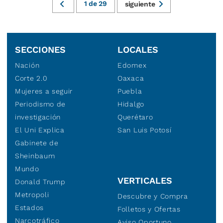
1
de
29
siguiente
SECCIONES
LOCALES
Nación
Edomex
Corte 2.0
Oaxaca
Mujeres a seguir
Puebla
Periodismo de
Hidalgo
investigación
Querétaro
El Uni Explica
San Luis Potosí
Gabinete de
Sheinbaum
Mundo
VERTICALES
Donald Trump
Metropoli
Descubre y Compra
Estados
Folletos y Ofertas
Narcotráfico
Aviso Oportuno