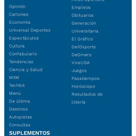
Opinión
Empleos
Cartones
Obituarios
Economía
Generación
Universal Deportes
Universitaria
Espectáculos
El Gráfico
Cultura
De10sports
Confabulario
DeDinero
Tendencias
ViveUSA
Ciencia y Salud
Juegos
MXM
Pasatiempos
Techbit
Horóscopo
Menú
Resultados de
De última
lotería
Destinos
Autopistas
Consultas
SUPLEMENTOS