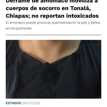
Derrame de amoniaco moviliza a
cuerpos de socorro en Tonalá,
Chiapas; no reportan intoxicados
El amoniaco puede provocar quemaduras en la piel y daños
en los pulmones
ESTADOS
28/07/2026