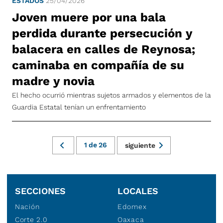
ESTADOS
25/04/2026
Joven muere por una bala
perdida durante persecución y
balacera en calles de Reynosa;
caminaba en compañía de su
madre y novia
El hecho ocurrió mientras sujetos armados y elementos de la
Guardia Estatal tenían un enfrentamiento
1
de
26
siguiente
SECCIONES
LOCALES
Nación
Edomex
Corte 2.0
Oaxaca