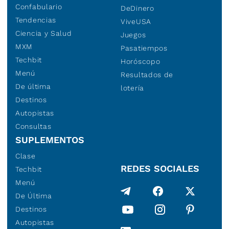
Confabulario
DeDinero
Tendencias
ViveUSA
Ciencia y Salud
Juegos
MXM
Pasatiempos
Techbit
Horóscopo
Menú
Resultados de
De última
lotería
Destinos
Autopistas
Consultas
SUPLEMENTOS
Clase
REDES SOCIALES
Techbit
Menú
De Última
Destinos
Autopistas