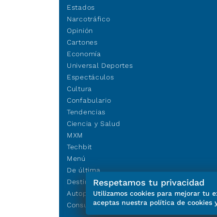
Estados
Narcotráfico
Opinión
Cartones
Economía
Universal Deportes
Espectáculos
Cultura
Confabulario
Tendencias
Ciencia y Salud
MXM
Techbit
Menú
De última
Respetamos tu privacidad
Destinos
Utilizamos cookies para mejorar tu e
Autopistas
aceptas nuestra política de cookies 
Consultas