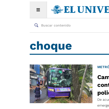
choque
METRÓ
Cam
cont
poli
De acue
emergen