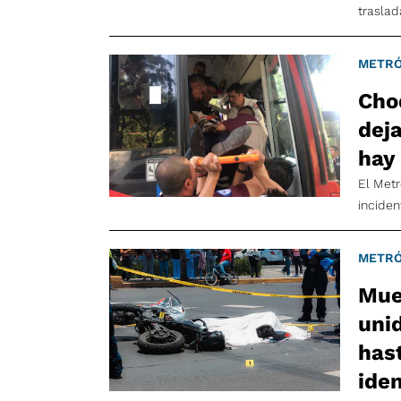
traslad
METRÓ
Cho
deja
hay
El Met
inciden
METRÓ
Mue
uni
has
iden