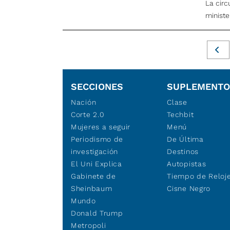
La circ
ministe
SECCIONES
SUPLEMENT
Nación
Clase
Corte 2.0
Techbit
Mujeres a seguir
Menú
Periodismo de
De Última
investigación
Destinos
El Uni Explica
Autopistas
Gabinete de
Tiempo de Reloj
Sheinbaum
Cisne Negro
Mundo
Donald Trump
Metropoli