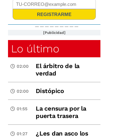
[Publicidad]
Lo último
El árbitro de la
02:00
verdad
Distópico
02:00
La censura por la
01:55
puerta trasera
¿Les dan asco los
01:27