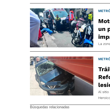
METRÓ
Mot
un 
imp
La zon
METRÓ
Trá
Ref
les
Al siti
Heroic