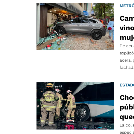
METRÓ
Cam
vin
muj
De acue
explicó
acera, 
fachad
ESTAD
Cho
púb
que
La coli
especia