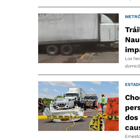
METRÓ
Trái
Nau
imp
Los he
domicil
ESTAD
Cho
per
dos 
cau
Ernesto