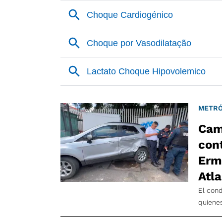
METRÓ
Cam
cont
Ermi
Atla
El cond
quiene