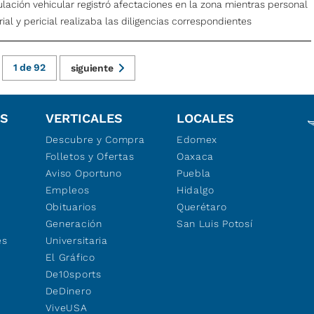
ulación vehicular registró afectaciones en la zona mientras personal
rial y pericial realizaba las diligencias correspondientes
1
de
92
siguiente
OS
VERTICALES
LOCALES
Descubre y Compra
Edomex
Folletos y Ofertas
Oaxaca
Aviso Oportuno
Puebla
Empleos
Hidalgo
Obituarios
Querétaro
Generación
San Luis Potosí
es
Universitaria
El Gráfico
De10sports
DeDinero
ViveUSA