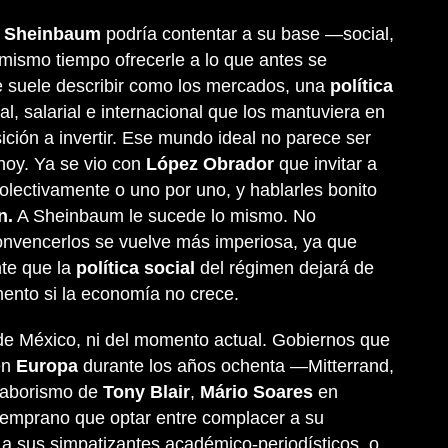
a Sheinbaum
podría contentar a su base —social,
l mismo tiempo ofrecerle a lo que antes se
se suele describir como los mercados, una
política
scal, salarial e internacional que los mantuviera en
sición a invertir. Ese mundo ideal no parece ser
hoy. Ya se vio con
López Obrador
que invitar a
olectivamente o uno por uno, y hablarles bonito
n.
A Sheinbaum le sucede lo mismo. No
onvencerlos se vuelve más imperiosa, ya que
nte que la
política social
del régimen dejará de
ento si la economía no crece.
 de México, ni del momento actual. Gobiernos que
en
Europa
durante los años ochenta —Mitterrand,
 laborismo de
Tony Blair
,
Mário Soares
en
temprano que optar entre complacer a su
, a sus simpatizantes académico-periodísticos, o