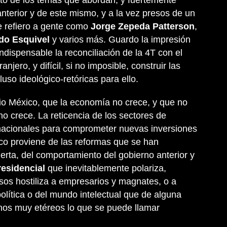
nto de los temas que abordan, y fuertemente
nterior y de este mismo, y a la vez presos de un
e refiero a gente como
Jorge Zepeda Patterson
,
do Esquivel
y varios más. Guardo la impresión
ndispensable la reconciliación de la 4T con el
njero, y difícil, si no imposible, construir las
luso ideológico-retóricas para ello.
o México, que la economía no crece, y que no
no crece. La reticencia de los sectores de
rnacionales para comprometer nuevas inversiones
co proviene de las reformas que se han
erta, del comportamiento del gobierno anterior y
residencial
que inevitablemente polariza,
sos hostiliza a empresarios y magnates, o a
olítica o del mundo intelectual que de alguna
os muy etéreos lo que se puede llamar