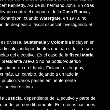
bert Kennedy, AG de su hermano John. En otras
levado contra el ocupante de la
Casa Blanca,
t Richardson, cuando
Watergate
, en 1973, no
n de despedir al fiscal especial investigando el
n es diversa.
Guatemala
y
Colombia
incluyen en
l a fiscales independientes que han sido —o son
las del ejecutivo. Es el caso de la
fiscal María
l presidente Arévalo no ha podido/querido
gas imperan en Irlanda, Finlandia, Uruguay,
os más. En cambio, dejando a un lado la
o público, varios países eminentemente
ituación distinta.
de Justicia
, dependiente del Ejecutivo y parte del
itular del primero libremente. Entre esas naciones