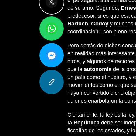
él perseguía; sus demás obc
de su amo. Segundo,
Ernes
predecesor, si es que esa ca
Harfuch
,
Godoy
y muchos 
coordinación”, con pleno re
Pero detrás de dichas concl
en realidad más interesante.
otros, y algunos detractores
que la
autonomía
de la pro
un país como el nuestro, y 
movimientos como el que se 
hayan convertido dicho objet
quienes enarbolaron la cons
Ciertamente, la ley es la le
la República
debe ser indep
fiscalías de los estados, y lo