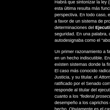
Habrá que sintonizar la ley (
esta última resulta más func
perspectiva. En todo caso, 
a favor de un sistema de pro
determinaciones del
Ejecut
seguridad. En una palabra,
autodesignaba como el “abo
Un primer razonamiento a fav
en un hecho indiscutible. En
existen sistemas donde la fi
El caso más conocido radic
Justicia, y su titular, el
Attor
ratificado por el Senado co
responde al titular del ejec
cuanto a los
“federal prosec
desempeño a los caprichos d
hecho. Obviamente es el ca