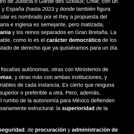
stro de Justicia o Garde des Sceaux; Chile, con un
il, y España (hasta 2023 y donde también figura
itular es nombrado por el Rey a propuesta del
mana e inglesa es semejante, pero matizada,
ania
y los reinos separados en Gran Bretaña. La
table, como lo es el
carácter democrático
de los
estado de derecho que ya quisiéramos para un día
fiscalías autónomas, otras con Ministerios de
nomas
, y otras más con ambas instituciones, y
iables de cada instancia. Es cierto que ninguna
uperior o preferible a otra. Pero, además,
el rumbo de la autonomía para México defienden
sariamente estructural: la
superioridad
de la
 seguridad
, de
procuración
y
administración de