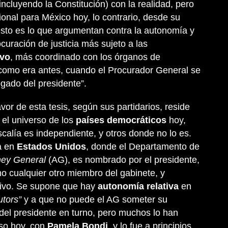
incluyendo la Constitución) con la realidad, pero
ional para México hoy, lo contrario, desde su
esto es lo que argumentan contra la autonomía y
curación de justicia más sujeto a las
ivo
, más coordinado con los órganos de
 como era antes, cuando el Procurador General se
gado del presidente”.
or de esta tesis, según sus partidarios, reside
 el universo de los
países democráticos
hoy,
scalía es independiente, y otros donde no lo es.
a en
Estados Unidos
, donde el Departamento de
ney General
(AG), es nombrado por el presidente,
mo cualquier otro miembro del gabinete, y
utivo. Se supone que hay
autonomía relativa
en
utors”
y a que no puede el AG someter su
el presidente en turno, pero muchos lo han
so hoy, con
Pamela Bondi
, y lo fue a principios