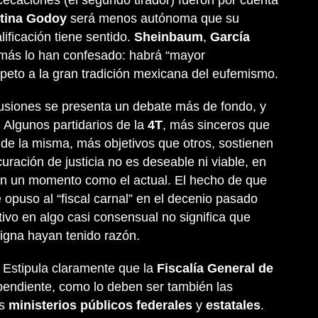
ecaciones (el segundo tirador) fueron por cuenta
tina Godoy
será menos autónoma que su
lificación tiene sentido.
Sheinbaum
,
García
más lo han confesado: habrá “mayor
speto a la gran tradición mexicana del eufemismo.
usiones se presenta un debate más de fondo, y
 Algunos partidarios de la
4T
, más sinceros que
 de la misma, más objetivos que otros, sostienen
curación de justicia no es deseable ni viable, en
en un momento como el actual. El hecho de que
opuso al “fiscal carnal” en el decenio pasado
ivo en algo casi consensual no significa que
igna hayan tenido razón.
y. Estipula claramente que la
Fiscalía General de
endiente, como lo deben ser también las
s
ministerios públicos federales
y
estatales
.