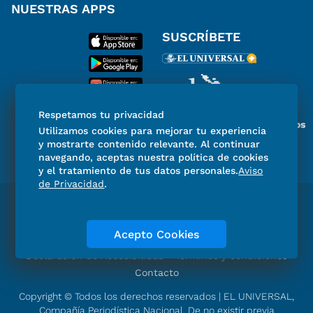
NUESTRAS APPS
SUSCRÍBETE
Respetamos tu privacidad
Miembro del Grupo de Diarios
Utilizamos cookies para mejorar tu experiencia
de América
y mostrarte contenido relevante. Al continuar
navegando, aceptas nuestra política de cookies
y el tratamiento de tus datos personales.
Aviso
de Privacidad
.
Directorio
Consejo Editorial Consultivo
Código de ética
Violencia
Publicidad
Acepto Cookies
Aviso de Privacidad
Historia
Declaración de Accesibilidad
Términos y condiciones
Contacto
Copyright © Todos los derechos reservados | EL UNIVERSAL,
Compañía Periodística Nacional. De no existir previa