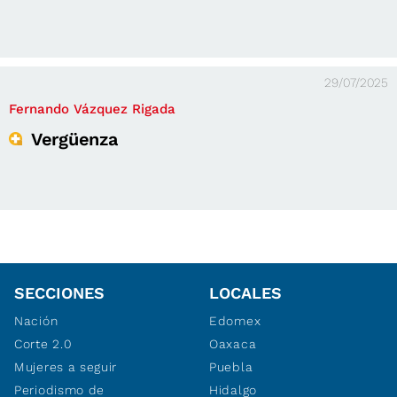
29/07/2025
Fernando Vázquez Rigada
Vergüenza
SECCIONES
LOCALES
Nación
Edomex
Corte 2.0
Oaxaca
Mujeres a seguir
Puebla
Periodismo de
Hidalgo