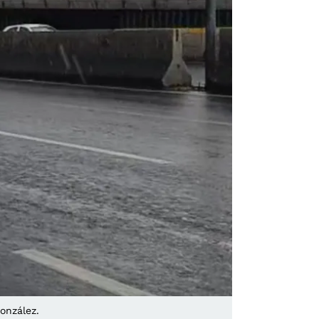
onzález.