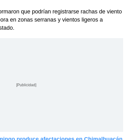
ormaron que podrían registrarse rachas de viento
hora en zonas serranas y vientos ligeros a
stado.
[Publicidad]
omingo produce afectaciones en Chimalhuacán