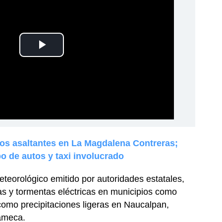
os asaltantes en La Magdalena Contreras;
o de autos y taxi involucrado
eteorológico emitido por autoridades estatales,
s y tormentas eléctricas en municipios como
 como precipitaciones ligeras en Naucalpan,
ameca.